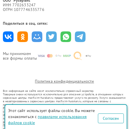
ООО "Русервис"
ИНН 7702633247
ОГРН 1077746335776
Поделиться в соц. сетях:
Мы принимаем
все формы оплаты
Политика конфиденциальности
Вся информация на сайте носит исключительно справочный характер.
Товарные знаки используются исключительно для описания устройств, в отношении которых
сервисные центры mar.fixim-hurakan.ru предоставляют услуги по ремонту. Услуги оказываются
в неавторизованных сервисных центрах mar.fixim-hurakan.ru, которые не связаны с
правообладателями товарных знаков или их официальными представителями.
Ремонт осуществляется для устройств, уже введенных в гражданский оборот в соответствии
Этот сайт использует файлы cookie. Вы можете
со статьей 1487 ГК РФ.
Использование товарных знаков не преследует цели индивидуализации услуг или введения
ознакомиться с
правилами использования
Согласен
потребителей в заблуждение, а служит для информирования о предоставляемых услугах по
файлов cookie
ремонту техники указанных брендов.
Представленная на сайте информация не является публичной офертой, определяемой
положениями Статьи 437(2) Гражданского кодекса РФ