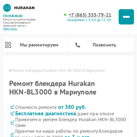
+7 (863) 333-79-21
FIX-HURAKAN
Ежедневно с 9:00 до 21:00
Ремонт устройств Hurakan
Специализированный
cервисный центр г.
Мариуполь
Мы ремонтируем
Позвонить
уполе
Ремонт блендера Hurakan HKN‑BL3000 в Мариуполе
Ремонт блендера Hurakan
HKN‑BL3000 в Мариуполе
от 380 руб.
Стоимость ремонта
Бесплатная диагностика
даже при отказе
Привезем и увезем блендер Hurakan HKN‑BL3000
сами
Ремонт планетарных миксеров Hurakan
Ремонт винных шкафов Hurakan
Ремонт морозильных камер Hurakan
Ремонт льдогенераторов Hurakan
Ремонт промышленных вакуумных упаковщиков Hurakan
Гарантия на наши работы по ремонту блендеров