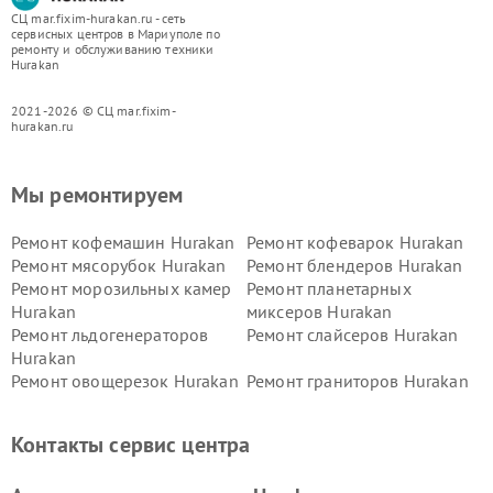
СЦ mar.fixim-hurakan.ru - сеть
сервисных центров в Мариуполе по
ремонту и обслуживанию техники
Hurakan
2021-2026 © СЦ mar.fixim-
hurakan.ru
Мы ремонтируем
Ремонт кофемашин Hurakan
Ремонт кофеварок Hurakan
Ремонт мясорубок Hurakan
Ремонт блендеров Hurakan
Ремонт морозильных камер
Ремонт планетарных
Hurakan
миксеров Hurakan
Ремонт льдогенераторов
Ремонт слайсеров Hurakan
Hurakan
Ремонт овощерезок Hurakan
Ремонт граниторов Hurakan
Ремонт промышленных
Ремонт винных шкафов
вакуумных упаковщиков
Hurakan
Контакты сервис центра
Hurakan