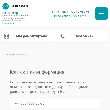
+7 (863) 333-79-21
FIX-HURAKAN
Ежедневно с 9:00 до 21:00
Ремонт устройств Hurakan
Специализированный
cервисный центр г.
Мариуполь
Мы ремонтируем
Позвонить
главная
контакты
Контактная информация
Если требуется задать вопрос специалисту,
оставьте свои данные и дежурный специалист с
радостью проконсультирует Вас!
Ремонт морозильных камер Hurakan
Ремонт льдогенераторов Hurakan
Ремонт промышленных вакуумных упаковщиков Hurakan
Ремонт планетарных миксеров Hurakan
Ремонт винных шкафов Hurakan