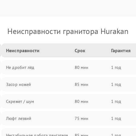
Неисправности гранитора Hurakan
Неисправности
Срок
Гарантия
Не дробит лёд
80 мин
1 год
Засор ножей
85 мин
1 год
Скрежет / шум
80 мин
1 год
Люфт лезвий
75 мин
1 год
Нестабильная работа двигателя
85 мин
1 год