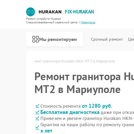
FIX-HURAKAN
Ремонт устройств Hurakan
Специализированный cервисный центр г.
Мариуполь
Мы ремонтируем
Срочный ремонт
Це
kan в Мариуполе
Ремонт гранитора Hurakan HKN-MT2 в Мариуполе
Ремонт гранитора H
MT2 в Мариуполе
от 1280 руб.
Стоимость ремонта
Бесплатная диагностика
даже при отказ
Привезем и увезем гранитор Hurakan HKN
Гарантия на наши работы по ремонту гра
х лет
Ремонт морозильных камер Hurakan
Ремонт планетарных миксеров Hurakan
Ремонт льдогенераторов Hurakan
Ремонт промышленных вакуумных упаковщиков Hurakan
Ремонт винных шкафов Hurakan