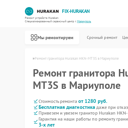
FIX-HURAKAN
Ремонт устройств Hurakan
Специализированный cервисный центр г.
Мариуполь
Мы ремонтируем
Срочный ремонт
Це
Hurakan в Мариуполе
Ремонт гранитора Hurakan HKN-MT3S в Мариуполе
Ремонт гранитора H
MT3S в Мариуполе
от 1280 руб.
Стоимость ремонта
Бесплатная диагностика
даже при отказ
Привезем и увезем гранитор Hurakan HKN
Гарантия на наши работы по ремонту гра
3-х лет
Ремонт морозильных камер Hurakan
Ремонт планетарных миксеров Hurakan
Ремонт льдогенераторов Hurakan
Ремонт промышленных вакуумных упаковщиков Hurakan
Ремонт винных шкафов Hurakan