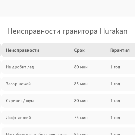
Неисправности гранитора Hurakan
Неисправности
Срок
Гарантия
Не дробит лёд
80 мин
1 год
Засор ножей
85 мин
1 год
Скрежет / шум
80 мин
1 год
Люфт лезвий
75 мин
1 год
Нестабильная работа двигателя
85 мин
1 год