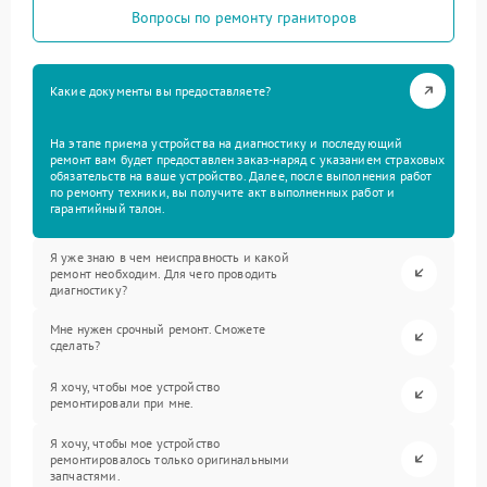
Вопросы по ремонту граниторов
Какие документы вы предоставляете?
На этапе приема устройства на диагностику и последующий
ремонт вам будет предоставлен заказ-наряд с указанием страховых
обязательств на ваше устройство. Далее, после выполнения работ
по ремонту техники, вы получите акт выполненных работ и
гарантийный талон.
Я уже знаю в чем неисправность и какой
ремонт необходим. Для чего проводить
диагностику?
Мне нужен срочный ремонт. Сможете
сделать?
Я хочу, чтобы мое устройство
ремонтировали при мне.
Я хочу, чтобы мое устройство
ремонтировалось только оригинальными
запчастями.