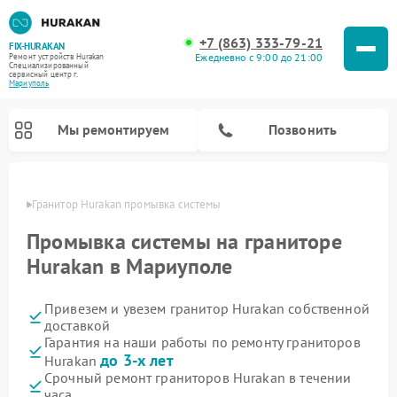
+7 (863) 333-79-21
FIX-HURAKAN
Ежедневно с 9:00 до 21:00
Ремонт устройств Hurakan
Специализированный
cервисный центр г.
Мариуполь
Мы ремонтируем
Позвонить
уполе
Гранитор Hurakan промывка системы
Промывка системы на граниторе
Hurakan в Мариуполе
Привезем и увезем гранитор Hurakan собственной
доставкой
Гарантия на наши работы по ремонту граниторов
до 3-х лет
Hurakan
Ремонт морозильных камер Hurakan
Ремонт льдогенераторов Hurakan
Ремонт винных шкафов Hurakan
Ремонт планетарных миксеров Hurakan
Ремонт промышленных вакуумных упаковщиков Hurakan
Срочный ремонт граниторов Hurakan в течении
часа