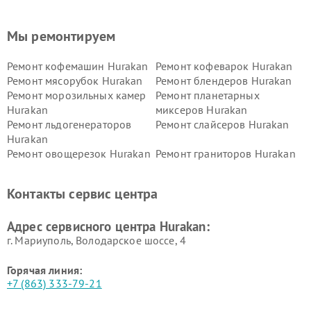
Мы ремонтируем
Ремонт кофемашин Hurakan
Ремонт кофеварок Hurakan
Ремонт мясорубок Hurakan
Ремонт блендеров Hurakan
Ремонт морозильных камер
Ремонт планетарных
Hurakan
миксеров Hurakan
Ремонт льдогенераторов
Ремонт слайсеров Hurakan
Hurakan
Ремонт овощерезок Hurakan
Ремонт граниторов Hurakan
Ремонт промышленных
Ремонт винных шкафов
вакуумных упаковщиков
Hurakan
Контакты сервис центра
Hurakan
Адрес сервисного центра Hurakan:
г. Мариуполь, Володарское шоссе, 4
Горячая линия:
+7 (863) 333-79-21