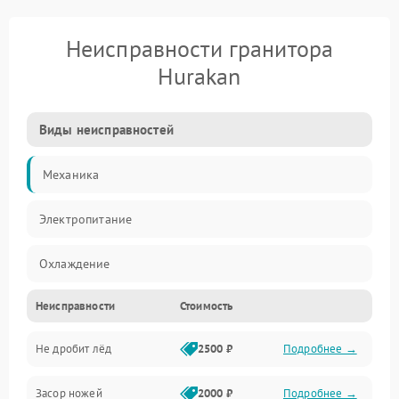
Неисправности гранитора
Hurakan
Виды неисправностей
Механика
Электропитание
Охлаждение
Неисправности
Стоимость
Герметичность
Не дробит лёд
2500 ₽
Подробнее →
Засор ножей
2000 ₽
Подробнее →