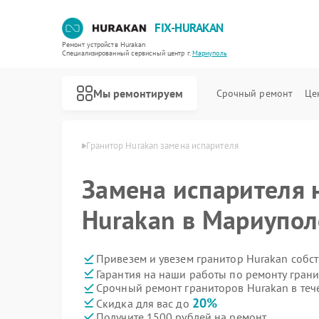
FIX-HURAKAN
Ремонт устройств Hurakan
Специализированный cервисный центр г.
Мариуполь
Мы ремонтируем
Срочный ремонт
Це
Hurakan в Мариуполе
Гранитор Hurakan замена испарителя
Замена испарителя 
Hurakan в Мариупол
Привезем и увезем гранитор Hurakan собс
Гарантия на наши работы по ремонту гран
Срочный ремонт граниторов Hurakan в теч
20%
Скидка для вас до
Получите 1500 рублей на ремонт
Ремонт морозильных камер Hurakan
Ремонт планетарных миксеров Hurakan
Ремонт льдогенераторов Hurakan
Ремонт промышленных вакуумных упаковщиков Hurakan
Ремонт винных шкафов Hurakan