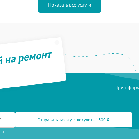
Показать все услуги
й на ремонт
При оформл
Отправить заявку и получить 1500 ₽
сти