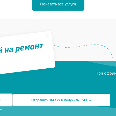
Показать все услуги
й на ремонт
При оформл
Отправить заявку и получить 1500 ₽
сти