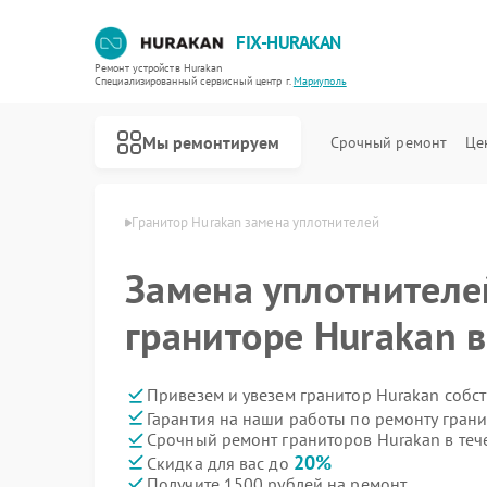
FIX-HURAKAN
Ремонт устройств Hurakan
Специализированный cервисный центр г.
Мариуполь
Мы ремонтируем
Срочный ремонт
Це
Hurakan в Мариуполе
Гранитор Hurakan замена уплотнителей
Замена уплотнителе
граниторе Hurakan 
Привезем и увезем гранитор Hurakan собс
Гарантия на наши работы по ремонту гран
Срочный ремонт граниторов Hurakan в теч
20%
Скидка для вас до
Получите 1500 рублей на ремонт
Ремонт морозильных камер Hurakan
Ремонт планетарных миксеров Hurakan
Ремонт льдогенераторов Hurakan
Ремонт промышленных вакуумных упаковщиков Hurakan
Ремонт винных шкафов Hurakan