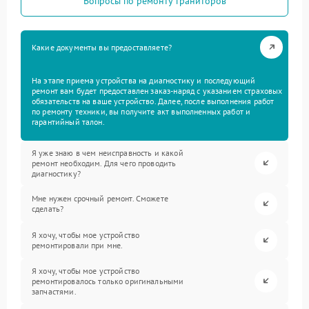
Вопросы по ремонту граниторов
Какие документы вы предоставляете?
На этапе приема устройства на диагностику и последующий
ремонт вам будет предоставлен заказ-наряд с указанием страховых
обязательств на ваше устройство. Далее, после выполнения работ
по ремонту техники, вы получите акт выполненных работ и
гарантийный талон.
Я уже знаю в чем неисправность и какой
ремонт необходим. Для чего проводить
диагностику?
Мне нужен срочный ремонт. Сможете
сделать?
Я хочу, чтобы мое устройство
ремонтировали при мне.
Я хочу, чтобы мое устройство
ремонтировалось только оригинальными
запчастями.