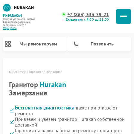
+7 (863) 333-79-21
FIX-HURAKAN
Ежедневно с 9:00 до 21:00
Ремонт устройств Hurakan
Специализированный
cервисный центр г.
Мариуполь
Мы ремонтируем
Позвонить
уполе
Гранитор Hurakan замерзание
Гранитор
Hurakan
Замерзание
Бесплатная диагностика
даже при отказе от
ремонта
Привезем и увезем гранитор Hurakan собственной
доставкой
Ремонт морозильных камер Hurakan
Ремонт льдогенераторов Hurakan
Ремонт винных шкафов Hurakan
Ремонт планетарных миксеров Hurakan
Ремонт промышленных вакуумных упаковщиков Hurakan
Гарантия на наши работы по ремонту граниторов