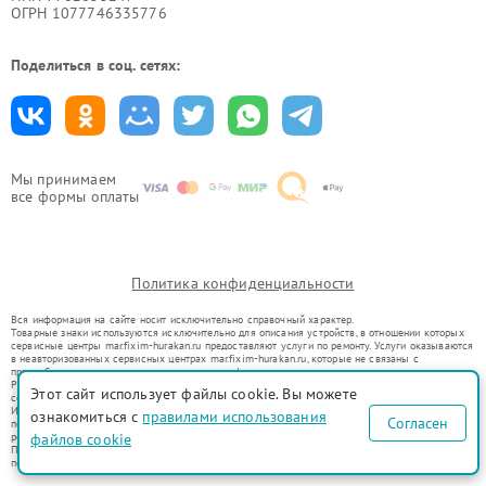
ОГРН 1077746335776
Поделиться в соц. сетях:
Мы принимаем
все формы оплаты
Политика конфиденциальности
Вся информация на сайте носит исключительно справочный характер.
Товарные знаки используются исключительно для описания устройств, в отношении которых
сервисные центры mar.fixim-hurakan.ru предоставляют услуги по ремонту. Услуги оказываются
в неавторизованных сервисных центрах mar.fixim-hurakan.ru, которые не связаны с
правообладателями товарных знаков или их официальными представителями.
Ремонт осуществляется для устройств, уже введенных в гражданский оборот в соответствии
Этот сайт использует файлы cookie. Вы можете
со статьей 1487 ГК РФ.
Использование товарных знаков не преследует цели индивидуализации услуг или введения
ознакомиться с
правилами использования
Согласен
потребителей в заблуждение, а служит для информирования о предоставляемых услугах по
файлов cookie
ремонту техники указанных брендов.
Представленная на сайте информация не является публичной офертой, определяемой
положениями Статьи 437(2) Гражданского кодекса РФ