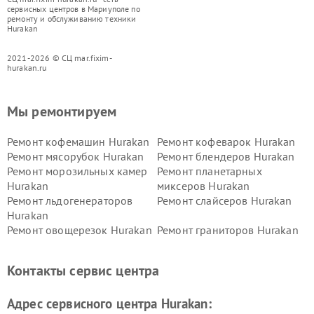
сервисных центров в Мариуполе по
ремонту и обслуживанию техники
Hurakan
2021-2026 © СЦ mar.fixim-
hurakan.ru
Мы ремонтируем
Ремонт кофемашин Hurakan
Ремонт кофеварок Hurakan
Ремонт мясорубок Hurakan
Ремонт блендеров Hurakan
Ремонт морозильных камер
Ремонт планетарных
Hurakan
миксеров Hurakan
Ремонт льдогенераторов
Ремонт слайсеров Hurakan
Hurakan
Ремонт овощерезок Hurakan
Ремонт граниторов Hurakan
Ремонт промышленных
Ремонт винных шкафов
вакуумных упаковщиков
Hurakan
Контакты сервис центра
Hurakan
Адрес сервисного центра Hurakan: