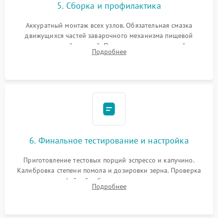
5. Сборка и профилактика
Аккуратный монтаж всех узлов. Обязательная смазка
движущихся частей заварочного механизма пищевой
силиконовой смазкой. Проведение программной
Подробнее
декальцинации и очистки системы от кофейных масел.
Надежная фиксация всех соединений.
6. Финальное тестирование и настройка
Приготовление тестовых порций эспрессо и капучино.
Калибровка степени помола и дозировки зерна. Проверка
плотности кофейной таблетки, температуры напитка и
Подробнее
качества молочной пены. Контроль отсутствия посторонних
шумов и протечек.