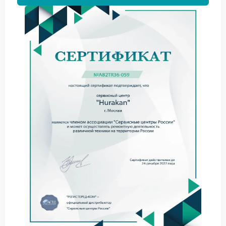
мерцание усиливается при нагреве;
часть символов видна не полностью;
подсветка пропадает на короткое время.
Через сервис Hurakan можно определить, связано
ли нарушение с контактами дисплея, питающей
частью или модулем управления. Такие детали
важны, поскольку одинаковый внешний симптом
может иметь разную техническую причину.
Как устраняется неисправность
Когда техника поступает в сервисный центр
Hurakan, специалист оценивает состояние экрана и
стабильность его работы при разных режимах.
После этого выполняются необходимые действия:
диагностика электронной части;
ремонт поврежденных компонентов;
настройка отображения и подсветки;
контрольный запуск под нагрузкой.
Эксперты FIX-HURAKAN отмечают, что мигание
дисплея не стоит считать малозаметной мелочью.