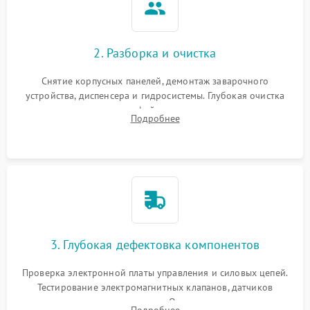
2. Разборка и очистка
Снятие корпусных панелей, демонтаж заварочного
устройства, диспенсера и гидросистемы. Глубокая очистка
внутренних узлов от кофейных масел, жмыха и накипи.
Подробнее
Промывка дренажных каналов и фильтров с использованием
специализированной химии.
3. Глубокая дефектовка компонентов
Проверка электронной платы управления и силовых цепей.
Тестирование электромагнитных клапанов, датчиков
температуры и расходомера. Оценка степени износа
Подробнее