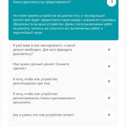
Какие документы вы предоставляете?
На этапе приема устройства на диагностику и последующий
ремонт вам будет предоставлен заказ-наряд с указанием страховых
обязательств на ваше устройство. Далее, после выполнения работ
по ремонту техники, вы получите акт выполненных работ и
гарантийный талон.
Я уже знаю в чем неисправность и какой
ремонт необходим. Для чего проводить
диагностику?
Мне нужен срочный ремонт. Сможете
сделать?
Я хочу, чтобы мое устройство
ремонтировали при мне.
Я хочу, чтобы мое устройство
ремонтировалось только оригинальными
запчастями.
Как я узнаю, что мое устройство готово?