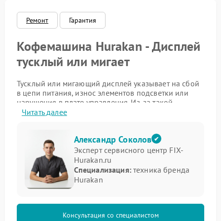
Ремонт
Гарантия
Кофемашина Hurakan - Дисплей
тусклый или мигает
Тусклый или мигающий дисплей указывает на сбой
в цепи питания, износ элементов подсветки или
нарушения в плате управления. Из-за такой
неполадки становится сложнее контролировать
Читать далее
режимы, температуру и служебные сообщения. В
подобных случаях ремонт Hurakan нужен для
Александр Соколов
точного определения причины и устранения самого
сбоя, а не только его внешнего признака.
Эксперт сервисного центр FIX-
Hurakan.ru
На что стоит обратить внимание
Специализация:
техника бренда
Hurakan
Полезно заранее отметить, как именно меняется
работа экрана:
Консультация со специалистом
яркость падает сразу после включения;