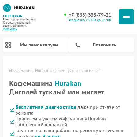
+7 (863) 333-79-21
FIX-HURAKAN
Ежедневно с 9:00 до 21:00
Ремонт устройств Hurakan
Специализированный
cервисный центр г.
Мариуполь
Мы ремонтируем
Позвонить
уполе
Кофемашина Hurakan дисплей тусклый или мигает
Кофемашина
Hurakan
Дисплей тусклый или мигает
Бесплатная диагностика
даже при отказе от
ремонта
Привезем и увезем кофемашину Hurakan
собственной доставкой
Ремонт планетарных миксеров Hurakan
Ремонт винных шкафов Hurakan
Ремонт морозильных камер Hurakan
Ремонт льдогенераторов Hurakan
Ремонт промышленных вакуумных упаковщиков Hurakan
Гарантия на наши работы по ремонту кофемашин
до 3-х лет
Hurakan