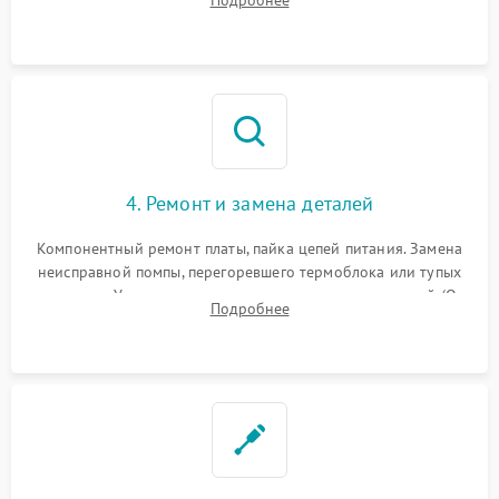
жерновов кофемолки, уплотнительных колец гидросистемы
и шестерней редуктора.
4. Ремонт и замена деталей
Компонентный ремонт платы, пайка цепей питания. Замена
неисправной помпы, перегоревшего термоблока или тупых
жерновов. Установка новых силиконовых уплотнителей (O-
Подробнее
ring) и тефлоновых трубок для надежного устранения
протечек.