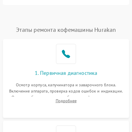
Этапы ремонта кофемашины Hurakan
1. Первичная диагностика
Осмотр корпуса, капучинатора и заварочного блока.
Включение аппарата, проверка кодов ошибок и индикации.
Оценка работы помпы, термоблока и кофемолки на слух.
Подробнее
Измерение температуры и давления воды для выявления
локализации поломки.