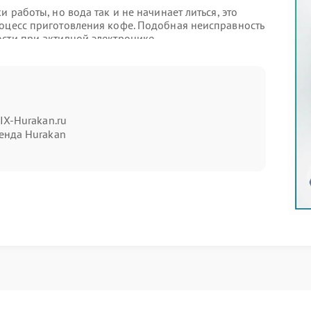
 работы, но вода так и не начинает литься, это
роцесс приготовления кофе. Подобная неисправность
сти при активной электронике.
, когда устройство «думает», но
ах конструкции. Важно точно определить, где
IX-Hurakan.ru
льную работу.
енда Hurakan
чи;
лностью блокировать подачу жидкости при видимой
rakan
льет воду даже после перезагрузки, рекомендуется
водят диагностику и устраняют причину, возвращая