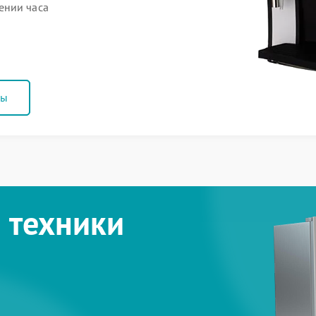
ении часа
ны
 техники