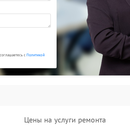
овления.
машина «думает», но не льет воду, помогает
ежедневного использования. Если ваша Hurakan
обращение к специалистам позволит быстро
 соглашаетесь с
Политикой
Цены на услуги ремонта