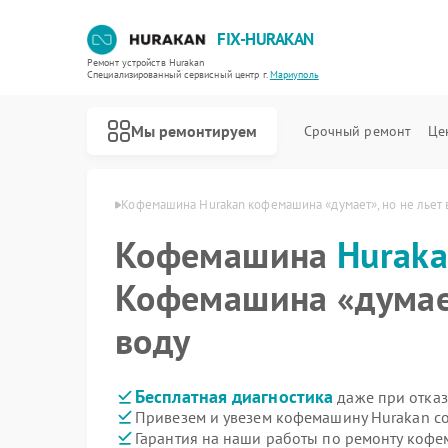
FIX-HURAKAN
Ремонт устройств Hurakan
Специализированный cервисный центр г.
Мариуполь
Мы ремонтируем
Срочный ремонт
Це
urakan в Мариуполе
Кофемашина Hurakan кофемашина «думает», но не льет 
Кофемашина
Hurak
Кофемашина «думает
воду
Бесплатная диагностика
даже при отказ
Привезем и увезем кофемашину Hurakan с
Гарантия на наши работы по ремонту коф
Ремонт морозильных камер Hurakan
Ремонт планетарных миксеров Hurakan
Ремонт льдогенераторов Hurakan
Ремонт промышленных вакуумных упаковщиков Hurakan
Ремонт винных шкафов Hurakan