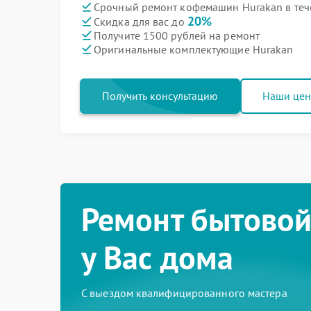
Срочный ремонт кофемашин Hurakan в теч
20%
Скидка для вас до
Получите 1500 рублей на ремонт
Оригинальные комплектующие Hurakan
Получить консультацию
Наши це
Ремонт бытовой
у Вас дома
С выездом квалифицированного мастера