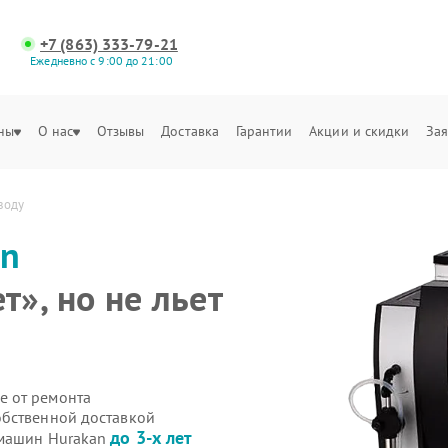
+7 (863) 333-79-21
Ежедневно с 9:00 до 21:00
ны
О нас
Отзывы
Доставка
Гарантии
Акции и скидки
Зая
воду
an
», но не льет
е от ремонта
обственной доставкой
до 3-х лет
емашин Hurakan