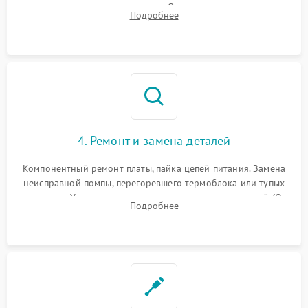
температуры и расходомера. Оценка степени износа
Подробнее
жерновов кофемолки, уплотнительных колец гидросистемы
и шестерней редуктора.
4. Ремонт и замена деталей
Компонентный ремонт платы, пайка цепей питания. Замена
неисправной помпы, перегоревшего термоблока или тупых
жерновов. Установка новых силиконовых уплотнителей (O-
Подробнее
ring) и тефлоновых трубок для надежного устранения
протечек.