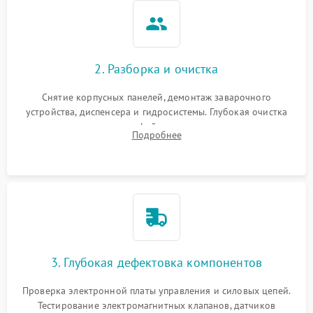
2. Разборка и очистка
Снятие корпусных панелей, демонтаж заварочного
устройства, диспенсера и гидросистемы. Глубокая очистка
внутренних узлов от кофейных масел, жмыха и накипи.
Подробнее
Промывка дренажных каналов и фильтров с использованием
специализированной химии.
3. Глубокая дефектовка компонентов
Проверка электронной платы управления и силовых цепей.
Тестирование электромагнитных клапанов, датчиков