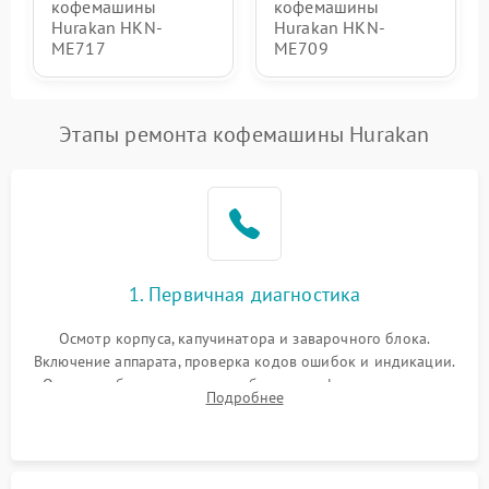
кофемашины
кофемашины
Hurakan HKN-
Hurakan HKN-
ME717
ME709
Этапы ремонта кофемашины Hurakan
1. Первичная диагностика
Осмотр корпуса, капучинатора и заварочного блока.
Включение аппарата, проверка кодов ошибок и индикации.
Оценка работы помпы, термоблока и кофемолки на слух.
Подробнее
Измерение температуры и давления воды для выявления
локализации поломки.