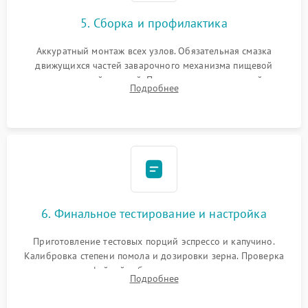
5. Сборка и профилактика
Аккуратный монтаж всех узлов. Обязательная смазка
движущихся частей заварочного механизма пищевой
силиконовой смазкой. Проведение программной
Подробнее
декальцинации и очистки системы от кофейных масел.
Надежная фиксация всех соединений.
6. Финальное тестирование и настройка
Приготовление тестовых порций эспрессо и капучино.
Калибровка степени помола и дозировки зерна. Проверка
плотности кофейной таблетки, температуры напитка и
Подробнее
качества молочной пены. Контроль отсутствия посторонних
шумов и протечек.