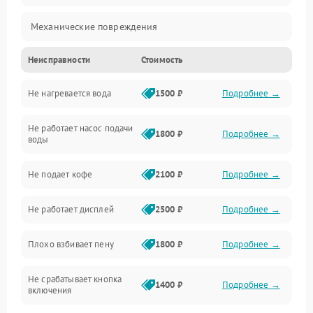
Механические повреждения
Неисправности
Стоимость
Прочие неисправности
Не нагревается вода
1500 ₽
Подробнее →
Включение и работа
Не работает насос подачи
Проблемы с водой
1800 ₽
Подробнее →
воды
Проблемы с капучинатором и паром
Не подает кофе
2100 ₽
Подробнее →
Управление и электроника
Не работает дисплей
2500 ₽
Подробнее →
Программное обеспечение
Плохо взбивает пену
1800 ₽
Подробнее →
Не срабатывает кнопка
1400 ₽
Подробнее →
включения