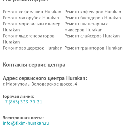
Ремонт кофемашин Hurakan
Ремонт кофеварок Hurakan
Ремонт мясорубок Hurakan
Ремонт блендеров Hurakan
Ремонт морозильных камер
Ремонт планетарных
Hurakan
миксеров Hurakan
Ремонт льдогенераторов
Ремонт слайсеров Hurakan
Hurakan
Ремонт овощерезок Hurakan
Ремонт граниторов Hurakan
Ремонт промышленных
Ремонт винных шкафов
вакуумных упаковщиков
Hurakan
Контакты сервис центра
Hurakan
Адрес сервисного центра Hurakan:
г. Мариуполь, Володарское шоссе, 4
Горячая линия:
+7 (863) 333-79-21
Электронная почта:
info@fixim-hurakan.ru