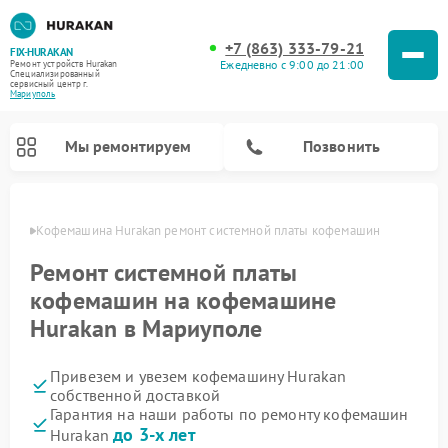
+7 (863) 333-79-21
FIX-HURAKAN
Ежедневно с 9:00 до 21:00
Ремонт устройств Hurakan
Специализированный
cервисный центр г.
Мариуполь
Мы ремонтируем
Позвонить
уполе
Кофемашина Hurakan ремонт системной платы кофемашин
Ремонт системной платы
кофемашин на кофемашине
Hurakan в Мариуполе
Привезем и увезем кофемашину Hurakan
собственной доставкой
Гарантия на наши работы по ремонту кофемашин
Ремонт планетарных миксеров Hurakan
Ремонт винных шкафов Hurakan
Ремонт морозильных камер Hurakan
Ремонт льдогенераторов Hurakan
Ремонт промышленных вакуумных упаковщиков Hurakan
до 3-х лет
Hurakan