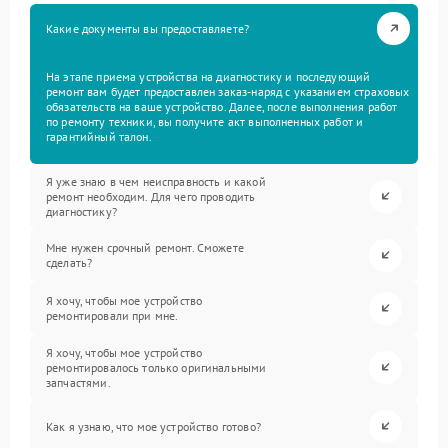
Какие документы вы предоставляете?
На этапе приема устройства на диагностику и последующий
ремонт вам будет предоставлен заказ-наряд с указанием страховых
обязательств на ваше устройство. Далее, после выполнения работ
по ремонту техники, вы получите акт выполненных работ и
гарантийный талон.
Я уже знаю в чем неисправность и какой
ремонт необходим. Для чего проводить
диагностику?
Мне нужен срочный ремонт. Сможете
сделать?
Я хочу, чтобы мое устройство
ремонтировали при мне.
Я хочу, чтобы мое устройство
ремонтировалось только оригинальными
запчастями.
Как я узнаю, что мое устройство готово?