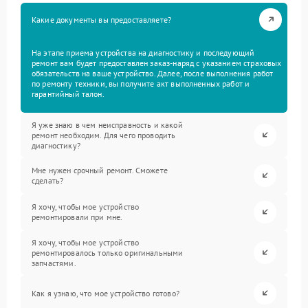
Какие документы вы предоставляете?
На этапе приема устройства на диагностику и последующий
ремонт вам будет предоставлен заказ-наряд с указанием страховых
обязательств на ваше устройство. Далее, после выполнения работ
по ремонту техники, вы получите акт выполненных работ и
гарантийный талон.
Я уже знаю в чем неисправность и какой
ремонт необходим. Для чего проводить
диагностику?
Мне нужен срочный ремонт. Сможете
сделать?
Я хочу, чтобы мое устройство
ремонтировали при мне.
Я хочу, чтобы мое устройство
ремонтировалось только оригинальными
запчастями.
Как я узнаю, что мое устройство готово?