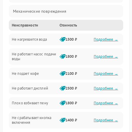
Механические повреждения
Неисправности
Стоимость
Прочие неисправности
Не нагревается вода
1500 ₽
Подробнее →
Включение и работа
Не работает насос подачи
Проблемы с водой
1800 ₽
Подробнее →
воды
Проблемы с капучинатором и паром
Не подает кофе
2100 ₽
Подробнее →
Управление и электроника
Не работает дисплей
2500 ₽
Подробнее →
Программное обеспечение
Плохо взбивает пену
1800 ₽
Подробнее →
Не срабатывает кнопка
1400 ₽
Подробнее →
включения