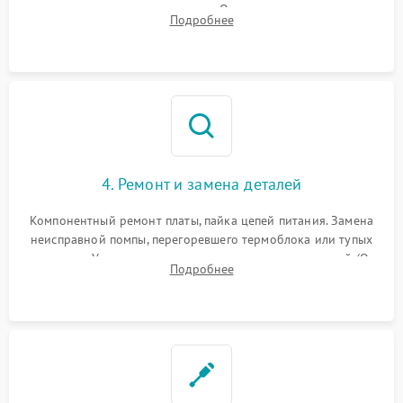
температуры и расходомера. Оценка степени износа
Подробнее
жерновов кофемолки, уплотнительных колец гидросистемы
и шестерней редуктора.
4. Ремонт и замена деталей
Компонентный ремонт платы, пайка цепей питания. Замена
неисправной помпы, перегоревшего термоблока или тупых
жерновов. Установка новых силиконовых уплотнителей (O-
Подробнее
ring) и тефлоновых трубок для надежного устранения
протечек.