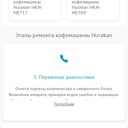
кофемашины
кофемашины
Hurakan HKN-
Hurakan HKN-
ME717
ME709
Этапы ремонта кофемашины Hurakan
1. Первичная диагностика
Осмотр корпуса, капучинатора и заварочного блока.
Включение аппарата, проверка кодов ошибок и индикации.
Оценка работы помпы, термоблока и кофемолки на слух.
Подробнее
Измерение температуры и давления воды для выявления
локализации поломки.