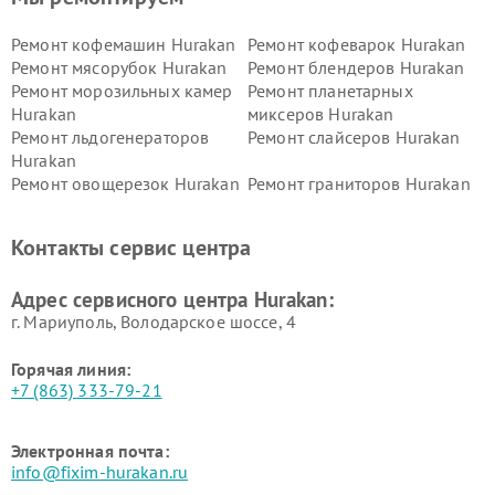
Ремонт кофемашин Hurakan
Ремонт кофеварок Hurakan
Ремонт мясорубок Hurakan
Ремонт блендеров Hurakan
Ремонт морозильных камер
Ремонт планетарных
Hurakan
миксеров Hurakan
Ремонт льдогенераторов
Ремонт слайсеров Hurakan
Hurakan
Ремонт овощерезок Hurakan
Ремонт граниторов Hurakan
Ремонт промышленных
Ремонт винных шкафов
вакуумных упаковщиков
Hurakan
Контакты сервис центра
Hurakan
Адрес сервисного центра Hurakan:
г. Мариуполь, Володарское шоссе, 4
Горячая линия:
+7 (863) 333-79-21
Электронная почта:
info@fixim-hurakan.ru