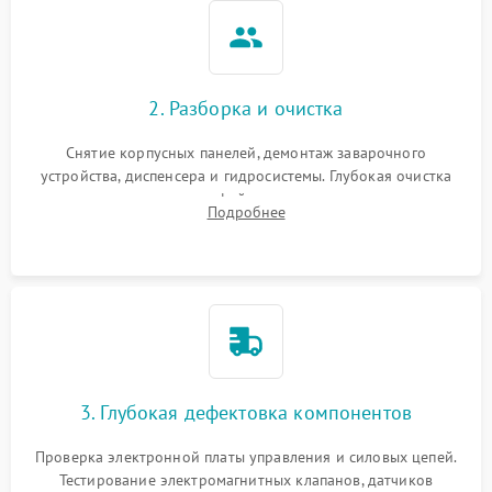
2. Разборка и очистка
Снятие корпусных панелей, демонтаж заварочного
устройства, диспенсера и гидросистемы. Глубокая очистка
внутренних узлов от кофейных масел, жмыха и накипи.
Подробнее
Промывка дренажных каналов и фильтров с использованием
специализированной химии.
3. Глубокая дефектовка компонентов
Проверка электронной платы управления и силовых цепей.
Тестирование электромагнитных клапанов, датчиков