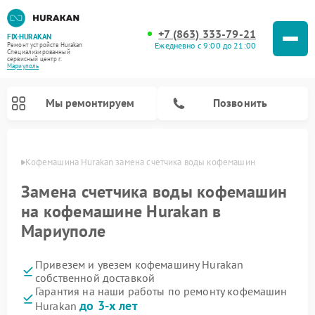
+7 (863) 333-79-21
FIX-HURAKAN
Ежедневно с 9:00 до 21:00
Ремонт устройств Hurakan
Специализированный
cервисный центр г.
Мариуполь
Мы ремонтируем
Позвонить
уполе
Кофемашина Hurakan замена счетчика воды кофемашин
Замена счетчика воды кофемашин
на кофемашине Hurakan в
Мариуполе
Привезем и увезем кофемашину Hurakan
собственной доставкой
Гарантия на наши работы по ремонту кофемашин
Ремонт планетарных миксеров Hurakan
Ремонт винных шкафов Hurakan
Ремонт морозильных камер Hurakan
Ремонт льдогенераторов Hurakan
Ремонт промышленных вакуумных упаковщиков Hurakan
до 3-х лет
Hurakan