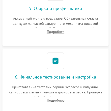
5. Сборка и профилактика
Аккуратный монтаж всех узлов. Обязательная смазка
движущихся частей заварочного механизма пищевой
силиконовой смазкой. Проведение программной
Подробнее
декальцинации и очистки системы от кофейных масел.
Надежная фиксация всех соединений.
6. Финальное тестирование и настройка
Приготовление тестовых порций эспрессо и капучино.
Калибровка степени помола и дозировки зерна. Проверка
плотности кофейной таблетки, температуры напитка и
Подробнее
качества молочной пены. Контроль отсутствия посторонних
шумов и протечек.