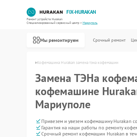
FIX-HURAKAN
Ремонт устройств Hurakan
Специализированный cервисный центр г.
Мариуполь
Мы ремонтируем
Срочный ремонт
Це
urakan в Мариуполе
Кофемашина Hurakan замена тэна кофемашин
Замена ТЭНа кофем
кофемашине Huraka
Мариуполе
Привезем и увезем кофемашину Hurakan с
Гарантия на наши работы по ремонту коф
Срочный ремонт кофемашин Hurakan в теч
Ремонт морозильных камер Hurakan
Ремонт планетарных миксеров Hurakan
Ремонт льдогенераторов Hurakan
Ремонт промышленных вакуумных упаковщиков Hurakan
Ремонт винных шкафов Hurakan