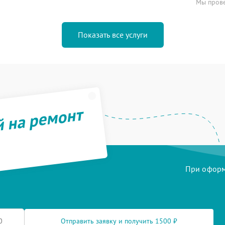
Мы прове
Показать все услуги
й на ремонт
При оформл
Отправить заявку и получить 1500 ₽