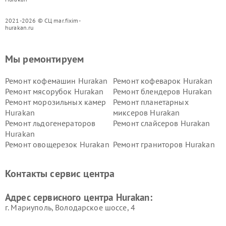
2021-2026 © СЦ mar.fixim-
hurakan.ru
Мы ремонтируем
Ремонт кофемашин Hurakan
Ремонт кофеварок Hurakan
Ремонт мясорубок Hurakan
Ремонт блендеров Hurakan
Ремонт морозильных камер
Ремонт планетарных
Hurakan
миксеров Hurakan
Ремонт льдогенераторов
Ремонт слайсеров Hurakan
Hurakan
Ремонт овощерезок Hurakan
Ремонт граниторов Hurakan
Ремонт промышленных
Ремонт винных шкафов
вакуумных упаковщиков
Hurakan
Контакты сервис центра
Hurakan
Адрес сервисного центра Hurakan:
г. Мариуполь, Володарское шоссе, 4