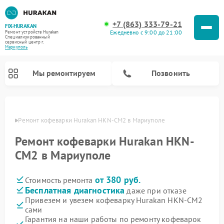
+7 (863) 333-79-21
FIX-HURAKAN
Ежедневно с 9:00 до 21:00
Ремонт устройств Hurakan
Специализированный
cервисный центр г.
Мариуполь
Мы ремонтируем
Позвонить
уполе
Ремонт кофеварки Hurakan HKN-CM2 в Мариуполе
Ремонт кофеварки Hurakan HKN-
CM2 в Мариуполе
от 380 руб.
Стоимость ремонта
Бесплатная диагностика
даже при отказе
Привезем и увезем кофеварку Hurakan HKN-CM2
сами
Ремонт планетарных миксеров Hurakan
Ремонт винных шкафов Hurakan
Ремонт морозильных камер Hurakan
Ремонт льдогенераторов Hurakan
Ремонт промышленных вакуумных упаковщиков Hurakan
Гарантия на наши работы по ремонту кофеварок