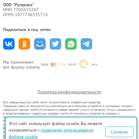
ООО "Русервис"
ИНН 7702633247
ОГРН 1077746335776
Поделиться в соц. сетях:
Мы принимаем
все формы оплаты
Политика конфиденциальности
Вся информация на сайте носит исключительно справочный характер.
Товарные знаки используются исключительно для описания устройств, в отношении которых
сервисные центры mar.fixim-hurakan.ru предоставляют услуги по ремонту. Услуги оказываются
в неавторизованных сервисных центрах mar.fixim-hurakan.ru, которые не связаны с
правообладателями товарных знаков или их официальными представителями.
Ремонт осуществляется для устройств, уже введенных в гражданский оборот в соответствии
Этот сайт использует файлы cookie. Вы можете
со статьей 1487 ГК РФ.
Использование товарных знаков не преследует цели индивидуализации услуг или введения
ознакомиться с
правилами использования
Согласен
потребителей в заблуждение, а служит для информирования о предоставляемых услугах по
файлов cookie
ремонту техники указанных брендов.