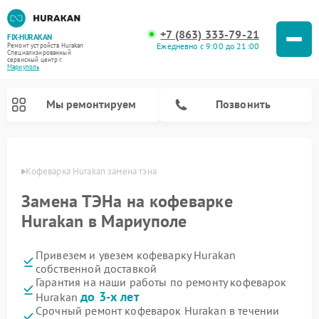
+7 (863) 333-79-21
FIX-HURAKAN
Ежедневно с 9:00 до 21:00
Ремонт устройств Hurakan
Специализированный
cервисный центр г.
Мариуполь
Мы ремонтируем
Позвонить
уполе
Кофеварка Hurakan замена тэна 
Замена ТЭНа на кофеварке
Hurakan в Мариуполе
Привезем и увезем кофеварку Hurakan
собственной доставкой
Гарантия на наши работы по ремонту кофеварок
до 3-х лет
Hurakan
Ремонт планетарных миксеров Hurakan
Ремонт винных шкафов Hurakan
Ремонт морозильных камер Hurakan
Ремонт льдогенераторов Hurakan
Ремонт промышленных вакуумных упаковщиков Hurakan
Срочный ремонт кофеварок Hurakan в течении