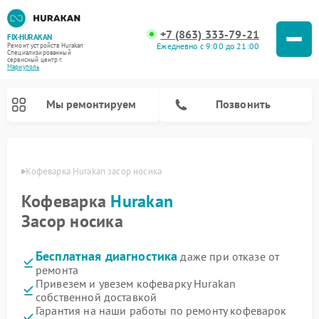
+7 (863) 333-79-21
FIX-HURAKAN
Ежедневно с 9:00 до 21:00
Ремонт устройств Hurakan
Специализированный
cервисный центр г.
Мариуполь
Мы ремонтируем
Позвонить
уполе
Кофеварка Hurakan засор носика
Кофеварка
Hurakan
Засор носика
Бесплатная диагностика
даже при отказе от
ремонта
Привезем и увезем кофеварку Hurakan
собственной доставкой
Ремонт планетарных миксеров Hurakan
Ремонт винных шкафов Hurakan
Ремонт морозильных камер Hurakan
Ремонт льдогенераторов Hurakan
Ремонт промышленных вакуумных упаковщиков Hurakan
Гарантия на наши работы по ремонту кофеварок