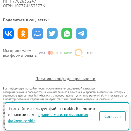
ИНН 7702633247
ОГРН 1077746335776
Поделиться в соц. сетях:
Мы принимаем
все формы оплаты
Политика конфиденциальности
Вся информация на сайте носит исключительно справочный характер.
Товарные знаки используются исключительно для описания устройств, в отношении которых
сервисные центры mar.fixim-hurakan.ru предоставляют услуги по ремонту. Услуги оказываются
в неавторизованных сервисных центрах mar.fixim-hurakan.ru, которые не связаны с
правообладателями товарных знаков или их официальными представителями.
Ремонт осуществляется для устройств, уже введенных в гражданский оборот в соответствии
Этот сайт использует файлы cookie. Вы можете
со статьей 1487 ГК РФ.
Использование товарных знаков не преследует цели индивидуализации услуг или введения
ознакомиться с
правилами использования
Согласен
потребителей в заблуждение, а служит для информирования о предоставляемых услугах по
файлов cookie
ремонту техники указанных брендов.
Представленная на сайте информация не является публичной офертой, определяемой
положениями Статьи 437(2) Гражданского кодекса РФ