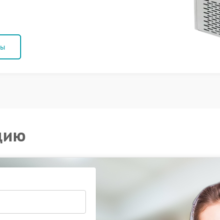
ны
цию