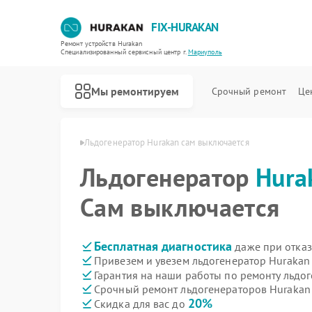
FIX-HURAKAN
Ремонт устройств Hurakan
Специализированный cервисный центр г.
Мариуполь
Мы ремонтируем
Срочный ремонт
Це
urakan в Мариуполе
Льдогенератор Hurakan сам выключается
Льдогенератор
Hura
Сам выключается
Бесплатная диагностика
даже при отказ
Привезем и увезем льдогенератор Hurakan
Гарантия на наши работы по ремонту льдо
Срочный ремонт льдогенераторов Hurakan 
20%
Скидка для вас до
Ремонт морозильных камер Hurakan
Ремонт планетарных миксеров Hurakan
Ремонт промышленных вакуумных упаковщиков Hurakan
Ремонт винных шкафов Hurakan