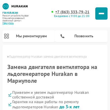
+7 (863) 333-79-21
FIX-HURAKAN
Ежедневно с 9:00 до 21:00
Ремонт устройств Hurakan
Специализированный
cервисный центр г.
Мариуполь
Мы ремонтируем
Позвонить
уполе
Льдогенератор Hurakan замена двигателя вентилятора
Замена двигателя вентилятора на
льдогенераторе Hurakan в
Мариуполе
Привезем и увезем льдогенератор Hurakan
собственной доставкой
Гарантия на наши работы по ремонту
Ремонт морозильных камер Hurakan
Ремонт винных шкафов Hurakan
Ремонт планетарных миксеров Hurakan
Ремонт промышленных вакуумных упаковщиков Hurakan
до 3-х лет
льдогенераторов Hurakan