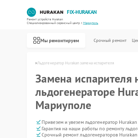
FIX-HURAKAN
Ремонт устройств Hurakan
Специализированный cервисный центр г.
Мариуполь
Мы ремонтируем
Срочный ремонт
Це
urakan в Мариуполе
Льдогенератор Hurakan замена испарителя
Замена испарителя 
льдогенераторе Hur
Мариуполе
Привезем и увезем льдогенератор Hurakan
Гарантия на наши работы по ремонту льдо
Срочный ремонт льдогенераторов Hurakan 
Ремонт морозильных камер Hurakan
Ремонт планетарных миксеров Hurakan
Ремонт промышленных вакуумных упаковщиков Hurakan
Ремонт винных шкафов Hurakan