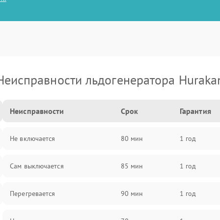
Неисправности льдогенератора Huraka
Неисправности
Срок
Гарантия
Не включается
80 мин
1 год
Сам выключается
85 мин
1 год
Перегревается
90 мин
1 год