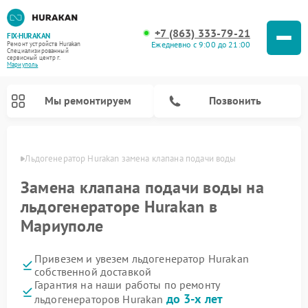
+7 (863) 333-79-21
FIX-HURAKAN
Ежедневно с 9:00 до 21:00
Ремонт устройств Hurakan
Специализированный
cервисный центр г.
Мариуполь
Мы ремонтируем
Позвонить
уполе
Льдогенератор Hurakan замена клапана подачи воды
Замена клапана подачи воды на
льдогенераторе Hurakan в
Мариуполе
Привезем и увезем льдогенератор Hurakan
собственной доставкой
Гарантия на наши работы по ремонту
Ремонт морозильных камер Hurakan
Ремонт винных шкафов Hurakan
Ремонт планетарных миксеров Hurakan
Ремонт промышленных вакуумных упаковщиков Hurakan
до 3-х лет
льдогенераторов Hurakan