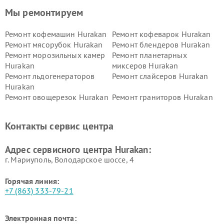
Мы ремонтируем
Ремонт кофемашин Hurakan
Ремонт кофеварок Hurakan
Ремонт мясорубок Hurakan
Ремонт блендеров Hurakan
Ремонт морозильных камер
Ремонт планетарных
Hurakan
миксеров Hurakan
Ремонт льдогенераторов
Ремонт слайсеров Hurakan
Hurakan
Ремонт овощерезок Hurakan
Ремонт граниторов Hurakan
Ремонт промышленных
Ремонт винных шкафов
вакуумных упаковщиков
Hurakan
Контакты сервис центра
Hurakan
Адрес сервисного центра Hurakan:
г. Мариуполь, Володарское шоссе, 4
Горячая линия:
+7 (863) 333-79-21
Электронная почта: