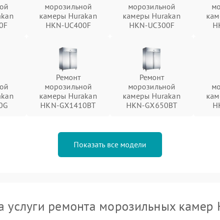
ой
морозильной
морозильной
м
akan
камеры Hurakan
камеры Hurakan
кам
0F
HKN-UC400F
HKN-UC300F
H
Ремонт
Ремонт
ой
морозильной
морозильной
м
akan
камеры Hurakan
камеры Hurakan
кам
0G
HKN-GX1410BT
HKN-GX650BT
H
Показать все модели
а услуги ремонта морозильных камер 