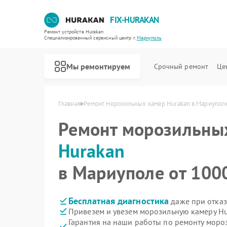
FIX-HURAKAN
Ремонт устройств Hurakan
Специализированный cервисный центр г.
Мариуполь
Мы ремонтируем
Срочный ремонт
Це
Главная
Ремонт морозильных камер Hurakan в Мариупол
Ремонт морозильны
Hurakan
в Мариуполе от 1000
Бесплатная диагностика
даже при отказ
Привезем и увезем морозильную камеру Hu
Гарантия на наши работы по ремонту мор
Ремонт планетарных миксеров Hurakan
Ремонт льдогенераторов Hurakan
Ремонт промышленных вакуумных упаковщиков Hurakan
Ремонт винных шкафов Hurakan