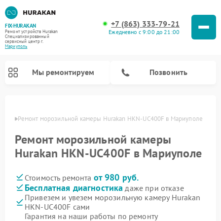
+7 (863) 333-79-21
FIX-HURAKAN
Ежедневно с 9:00 до 21:00
Ремонт устройств Hurakan
Специализированный
cервисный центр г.
Мариуполь
Мы ремонтируем
Позвонить
уполе
Ремонт морозильной камеры Hurakan HKN-UC400F в Мариуполе
Ремонт морозильной камеры
Hurakan HKN-UC400F в Мариуполе
от 980 руб.
Стоимость ремонта
Бесплатная диагностика
даже при отказе
Привезем и увезем морозильную камеру Hurakan
HKN-UC400F сами
Ремонт планетарных миксеров Hurakan
Ремонт винных шкафов Hurakan
Ремонт льдогенераторов Hurakan
Ремонт промышленных вакуумных упаковщиков Hurakan
Гарантия на наши работы по ремонту