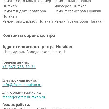
Ремонт морозильных камер
Ремонт планетарных
Hurakan
миксеров Hurakan
Ремонт льдогенераторов
Ремонт слайсеров Hurakan
Hurakan
Ремонт овощерезок Hurakan
Ремонт граниторов Hurakan
Ремонт промышленных
Ремонт винных шкафов
вакуумных упаковщиков
Hurakan
Контакты сервис центра
Hurakan
Адрес сервисного центра Hurakan:
г. Мариуполь, Володарское шоссе, 4
Горячая линия:
+7 (863) 333-79-21
Электронная почта:
info@fixim-hurakan.ru
для юридических лиц
manager@fix-hurakan.ru
График работы: