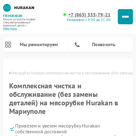
+7 (863) 333-79-21
FIX-HURAKAN
Ежедневно с 9:00 до 21:00
Ремонт устройств Hurakan
Специализированный
cервисный центр г.
Мариуполь
Мы ремонтируем
Позвонить
уполе
Мясорубка Hurakan комплексная чистка и обслуживание (без замены д
Комплексная чистка и
обслуживание (без замены
деталей) на мясорубке Hurakan в
Мариуполе
Привезем и увезем мясорубку Hurakan
Ремонт планетарных миксеров Hurakan
Ремонт винных шкафов Hurakan
Ремонт морозильных камер Hurakan
Ремонт льдогенераторов Hurakan
Ремонт промышленных вакуумных упаковщиков Hurakan
собственной доставкой