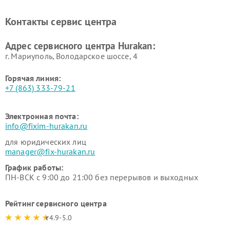
Ремонт промышленных
Ремонт винных шкафов
вакуумных упаковщиков
Hurakan
Контакты сервис центра
Hurakan
Адрес сервисного центра Hurakan:
г. Мариуполь, Володарское шоссе, 4
Горячая линия:
+7 (863) 333-79-21
Электронная почта:
info@fixim-hurakan.ru
для юридических лиц
manager@fix-hurakan.ru
График работы:
ПН-ВСК с 9:00 до 21:00 без перерывов и выходных
Рейтинг сервисного центра
4.9-5.0