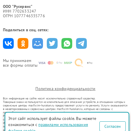
ООО "Русервис"
ИНН 7702633247
ОГРН 1077746335776
Поделиться в соц. сетях:
Мы принимаем
все формы оплаты
Политика конфиденциальности
Вся информация на сайте носит исключительно справочный характер.
Товарные знаки используются исключительно для описания устройств, в отношении которых
сервисные центры mar.fixim-hurakan.ru предоставляют услуги по ремонту. Услуги оказываются
в неавторизованных сервисных центрах mar.fixim-hurakan.ru, которые не связаны с
правообладателями товарных знаков или их официальными представителями.
Ремонт осуществляется для устройств, уже введенных в гражданский оборот в соответствии
Этот сайт использует файлы cookie. Вы можете
со статьей 1487 ГК РФ.
Использование товарных знаков не преследует цели индивидуализации услуг или введения
ознакомиться с
правилами использования
Согласен
потребителей в заблуждение, а служит для информирования о предоставляемых услугах по
файлов cookie
ремонту техники указанных брендов.