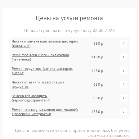
Цены на услуги ремонта
Цены актуальны на текущую дату 06.08.2026
Чистка и замена пластиковой шестерни
880 р
(толкателя)
Ремонт/замена кнопки включения
1180 р
(пакетника)
Ремонт редуктора (замена шестерен,
1480 р
смазка)
Чистка от накипи и застрявших
680 р
продуктов
Замена термозащиты
980 р
(термопредохранителя)
Ремонт платы управления (для моделей
1780 р
с реверсом, импульсом)
Цены в прайс-листе указаны ориентировочные, без учета
стоимости запчастей.