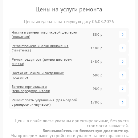
Цены на услуги ремонта
Цены актуальны на текущую дату 06.08.2026
Чистка и замена пластиковой шестерни
880 р
(толкателя)
Ремонт/замена кнопки включения
1180 р
(пакетника)
Ремонт редуктора (замена шестерен,
1480 р
смазка)
Чистка от накипи и застрявших
680 р
продуктов
Замена термозащиты
980 р
(термопредохранителя)
Ремонт платы управления (для моделей
1780 р
с реверсом, импульсом)
Цены в прайс-листе указаны ориентировочные, без учета
стоимости запчастей.
Записывайтесь на бесплатную диагностику.
Мы проверим ваше устройство и укажем на неисправность.