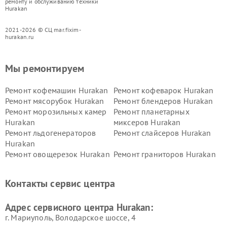
ремонту и обслуживанию техники
Hurakan
2021-2026 © СЦ mar.fixim-
hurakan.ru
Мы ремонтируем
Ремонт кофемашин Hurakan
Ремонт кофеварок Hurakan
Ремонт мясорубок Hurakan
Ремонт блендеров Hurakan
Ремонт морозильных камер
Ремонт планетарных
Hurakan
миксеров Hurakan
Ремонт льдогенераторов
Ремонт слайсеров Hurakan
Hurakan
Ремонт овощерезок Hurakan
Ремонт граниторов Hurakan
Ремонт промышленных
Ремонт винных шкафов
вакуумных упаковщиков
Hurakan
Контакты сервис центра
Hurakan
Адрес сервисного центра Hurakan:
г. Мариуполь, Володарское шоссе, 4