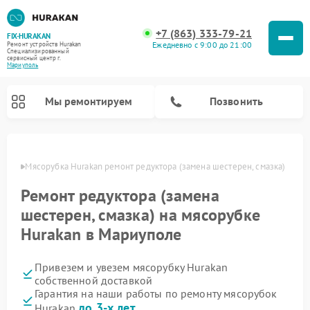
+7 (863) 333-79-21
FIX-HURAKAN
Ежедневно с 9:00 до 21:00
Ремонт устройств Hurakan
Специализированный
cервисный центр г.
Мариуполь
Мы ремонтируем
Позвонить
уполе
Мясорубка Hurakan ремонт редуктора (замена шестерен, смазка)
Ремонт редуктора (замена
шестерен, смазка) на мясорубке
Hurakan в Мариуполе
Привезем и увезем мясорубку Hurakan
собственной доставкой
Ремонт планетарных миксеров Hurakan
Ремонт винных шкафов Hurakan
Ремонт морозильных камер Hurakan
Ремонт льдогенераторов Hurakan
Ремонт промышленных вакуумных упаковщиков Hurakan
Гарантия на наши работы по ремонту мясорубок
до 3-х лет
Hurakan