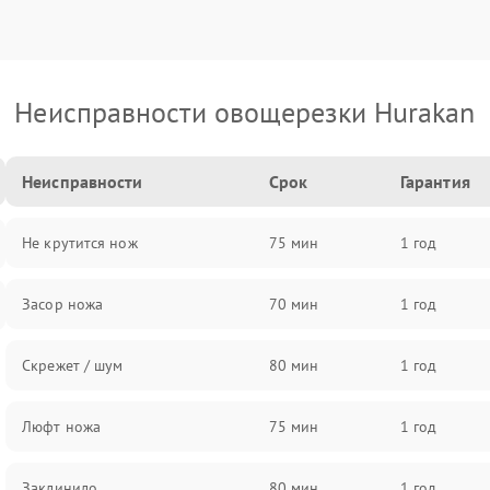
Неисправности овощерезки Hurakan
Неисправности
Срок
Гарантия
Не крутится нож
75 мин
1 год
Засор ножа
70 мин
1 год
Скрежет / шум
80 мин
1 год
Люфт ножа
75 мин
1 год
Заклинило
80 мин
1 год