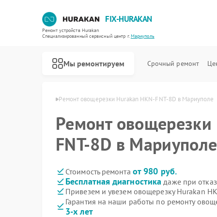
FIX-HURAKAN
Ремонт устройств Hurakan
Специализированный cервисный центр г.
Мариуполь
Мы ремонтируем
Срочный ремонт
Це
urakan в Мариуполе
Ремонт овощерезки Hurakan HKN-FNT-8D в Мариуполе
Ремонт овощерезки
FNT-8D в Мариупол
от 980 руб.
Стоимость ремонта
Бесплатная диагностика
даже при отказ
Привезем и увезем овощерезку Hurakan H
Гарантия на наши работы по ремонту ово
3-х лет
Ремонт морозильных камер Hurakan
Ремонт планетарных миксеров Hurakan
Ремонт льдогенераторов Hurakan
Ремонт промышленных вакуумных упаковщиков Hurakan
Ремонт винных шкафов Hurakan