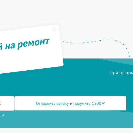
й на ремонт
При оформл
Отправить заявку и получить 1500 ₽
сти