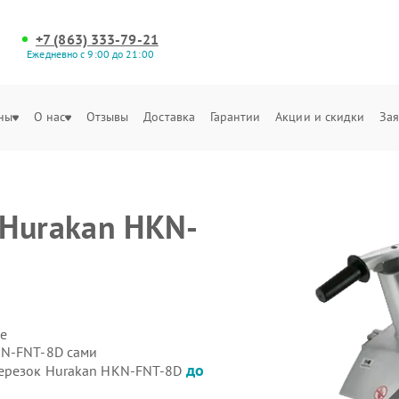
+7 (863) 333-79-21
Ежедневно с 9:00 до 21:00
ны
О нас
Отзывы
Доставка
Гарантии
Акции и скидки
Зая
 Hurakan HKN-
е
е
KN-FNT-8D сами
до
щерезок Hurakan HKN-FNT-8D