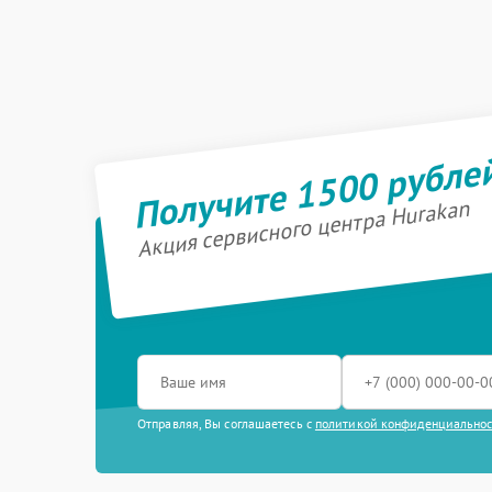
Получите 1500 рубле
Акция сервисного центра Hurakan
Отправляя, Вы соглашаетесь с
политикой конфиденциально