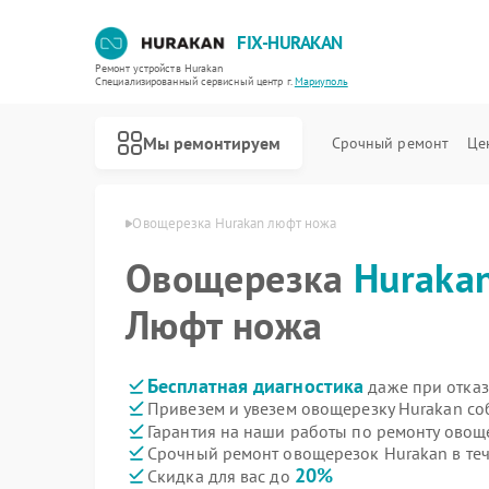
FIX-HURAKAN
Ремонт устройств Hurakan
Специализированный cервисный центр г.
Мариуполь
Мы ремонтируем
Срочный ремонт
Це
urakan в Мариуполе
Овощерезка Hurakan люфт ножа
Овощерезка
Huraka
Люфт ножа
Бесплатная диагностика
даже при отказ
Привезем и увезем овощерезку Hurakan со
Гарантия на наши работы по ремонту ово
Срочный ремонт овощерезок Hurakan в теч
20%
Скидка для вас до
Ремонт морозильных камер Hurakan
Ремонт планетарных миксеров Hurakan
Ремонт льдогенераторов Hurakan
Ремонт промышленных вакуумных упаковщиков Hurakan
Ремонт винных шкафов Hurakan