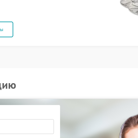
ны
цию