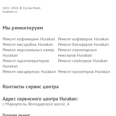
2021-2026 © СЦ mar.fixim-
hurakan.ru
Мы ремонтируем
Ремонт кофемашин Hurakan
Ремонт кофеварок Hurakan
Ремонт мясорубок Hurakan
Ремонт блендеров Hurakan
Ремонт морозильных камер
Ремонт планетарных
Hurakan
миксеров Hurakan
Ремонт льдогенераторов
Ремонт слайсеров Hurakan
Hurakan
Ремонт овощерезок Hurakan
Ремонт граниторов Hurakan
Ремонт промышленных
Ремонт винных шкафов
вакуумных упаковщиков
Hurakan
Контакты сервис центра
Hurakan
Адрес сервисного центра Hurakan:
г. Мариуполь, Володарское шоссе, 4
Горячая линия: