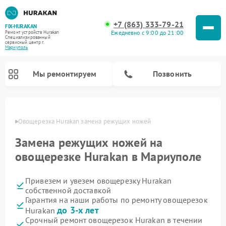
+7 (863) 333-79-21
FIX-HURAKAN
Ежедневно с 9:00 до 21:00
Ремонт устройств Hurakan
Специализированный
cервисный центр г.
Мариуполь
Мы ремонтируем
Позвонить
уполе
Овощерезка Hurakan замена режущих ножей
Замена режущих ножей на
овощерезке Hurakan в Мариуполе
Привезем и увезем овощерезку Hurakan
собственной доставкой
Гарантия на наши работы по ремонту овощерезок
до 3-х лет
Hurakan
Ремонт морозильных камер Hurakan
Ремонт льдогенераторов Hurakan
Ремонт винных шкафов Hurakan
Ремонт планетарных миксеров Hurakan
Ремонт промышленных вакуумных упаковщиков Hurakan
Срочный ремонт овощерезок Hurakan в течении