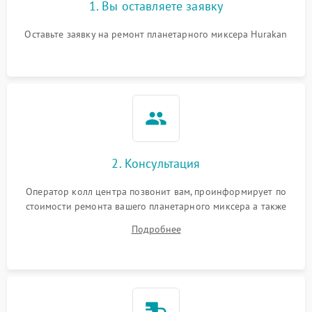
1. Вы оставляете заявку
Повреждение системы
1000 ₽
Подробнее →
защиты от перегрузок
Оставьте заявку на ремонт планетарного миксера Hurakan
Неисправность системы
1000 ₽
Подробнее →
защиты от перегрева
Поломка системы защиты
1000 ₽
Подробнее →
от перенапряжения
Поломка системы защиты
2. Консультация
1000 ₽
Подробнее →
от замыкания
Оператор колл центра позвонит вам, проинформирует по
стоимости ремонта вашего планетарного миксера а также
ответит на все ваши вопросы.
Подробнее