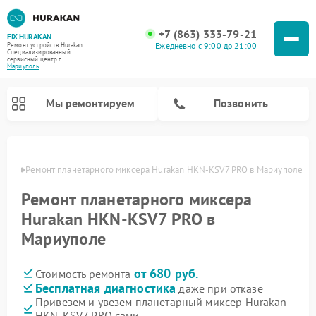
+7 (863) 333-79-21
FIX-HURAKAN
Ежедневно с 9:00 до 21:00
Ремонт устройств Hurakan
Специализированный
cервисный центр г.
Мариуполь
Мы ремонтируем
Позвонить
уполе
Ремонт планетарного миксера Hurakan HKN-KSV7 PRO в Мариуполе
Ремонт планетарного миксера
Hurakan HKN-KSV7 PRO в
Мариуполе
от 680 руб.
Стоимость ремонта
Бесплатная диагностика
даже при отказе
Ремонт морозильных камер Hurakan
Ремонт винных шкафов Hurakan
Ремонт льдогенераторов Hurakan
Ремонт промышленных вакуумных упаковщиков Hurakan
Привезем и увезем планетарный миксер Hurakan
HKN-KSV7 PRO сами