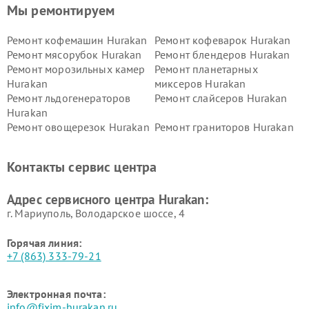
Мы ремонтируем
Ремонт кофемашин Hurakan
Ремонт кофеварок Hurakan
Ремонт мясорубок Hurakan
Ремонт блендеров Hurakan
Ремонт морозильных камер
Ремонт планетарных
Hurakan
миксеров Hurakan
Ремонт льдогенераторов
Ремонт слайсеров Hurakan
Hurakan
Ремонт овощерезок Hurakan
Ремонт граниторов Hurakan
Ремонт промышленных
Ремонт винных шкафов
вакуумных упаковщиков
Hurakan
Контакты сервис центра
Hurakan
Адрес сервисного центра Hurakan:
г. Мариуполь, Володарское шоссе, 4
Горячая линия:
+7 (863) 333-79-21
Электронная почта:
info@fixim-hurakan.ru