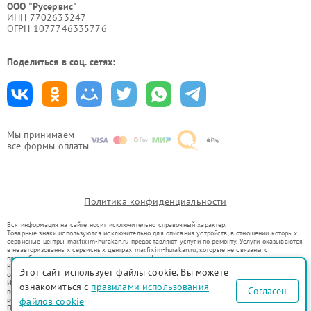
ООО "Русервис"
ИНН 7702633247
ОГРН 1077746335776
Поделиться в соц. сетях:
Мы принимаем
все формы оплаты
Политика конфиденциальности
Вся информация на сайте носит исключительно справочный характер.
Товарные знаки используются исключительно для описания устройств, в отношении которых
сервисные центры mar.fixim-hurakan.ru предоставляют услуги по ремонту. Услуги оказываются
в неавторизованных сервисных центрах mar.fixim-hurakan.ru, которые не связаны с
правообладателями товарных знаков или их официальными представителями.
Ремонт осуществляется для устройств, уже введенных в гражданский оборот в соответствии
Этот сайт использует файлы cookie. Вы можете
со статьей 1487 ГК РФ.
Использование товарных знаков не преследует цели индивидуализации услуг или введения
ознакомиться с
правилами использования
Согласен
потребителей в заблуждение, а служит для информирования о предоставляемых услугах по
файлов cookie
ремонту техники указанных брендов.
Представленная на сайте информация не является публичной офертой, определяемой