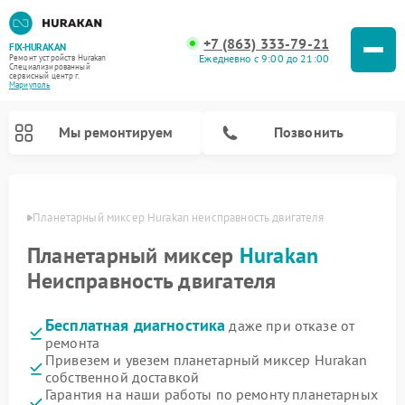
+7 (863) 333-79-21
FIX-HURAKAN
Ежедневно с 9:00 до 21:00
Ремонт устройств Hurakan
Специализированный
cервисный центр г.
Мариуполь
Мы ремонтируем
Позвонить
уполе
Планетарный миксер Hurakan неисправность двигателя
Планетарный миксер
Hurakan
Неисправность двигателя
Бесплатная диагностика
даже при отказе от
ремонта
Привезем и увезем планетарный миксер Hurakan
собственной доставкой
Ремонт морозильных камер Hurakan
Ремонт винных шкафов Hurakan
Ремонт льдогенераторов Hurakan
Ремонт промышленных вакуумных упаковщиков Hurakan
Гарантия на наши работы по ремонту планетарных