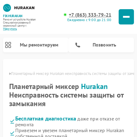
+7 (863) 333-79-21
FIX-HURAKAN
Ежедневно с 9:00 до 21:00
Ремонт устройств Hurakan
Специализированный
cервисный центр г.
Мариуполь
Мы ремонтируем
Позвонить
уполе
Планетарный миксер Hurakan неисправность системы защиты от замы
Планетарный миксер
Hurakan
Неисправность системы защиты от
замыкания
Бесплатная диагностика
даже при отказе от
ремонта
Ремонт морозильных камер Hurakan
Ремонт винных шкафов Hurakan
Ремонт льдогенераторов Hurakan
Ремонт промышленных вакуумных упаковщиков Hurakan
Привезем и увезем планетарный миксер Hurakan
собственной доставкой