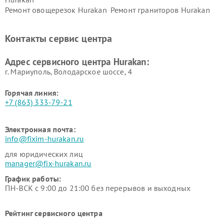
Ремонт овощерезок Hurakan
Ремонт граниторов Hurakan
Ремонт промышленных
Ремонт винных шкафов
вакуумных упаковщиков
Hurakan
Контакты сервис центра
Hurakan
Адрес сервисного центра Hurakan:
г. Мариуполь, Володарское шоссе, 4
Горячая линия:
+7 (863) 333-79-21
Электронная почта:
info@fixim-hurakan.ru
для юридических лиц
manager@fix-hurakan.ru
График работы:
ПН-ВСК с 9:00 до 21:00 без перерывов и выходных
Рейтинг сервисного центра