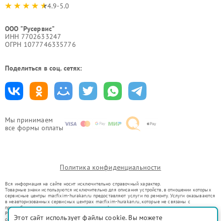
4.9-5.0
ООО "Русервис"
ИНН 7702633247
ОГРН 1077746335776
Поделиться в соц. сетях:
Мы принимаем
все формы оплаты
Политика конфиденциальности
Вся информация на сайте носит исключительно справочный характер.
Товарные знаки используются исключительно для описания устройств, в отношении которых
сервисные центры mar.fixim-hurakan.ru предоставляют услуги по ремонту. Услуги оказываются
в неавторизованных сервисных центрах mar.fixim-hurakan.ru, которые не связаны с
правообладателями товарных знаков или их официальными представителями.
Ремонт осуществляется для устройств, уже введенных в гражданский оборот в соответствии
Этот сайт использует файлы cookie. Вы можете
со статьей 1487 ГК РФ.