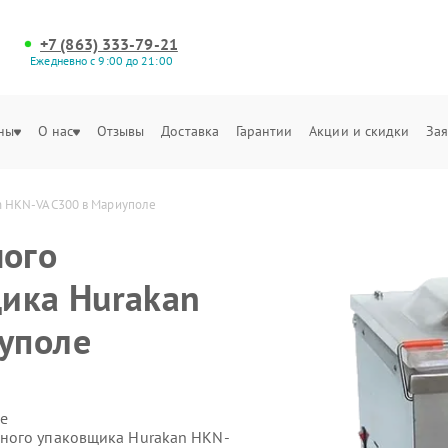
+7 (863) 333-79-21
Ежедневно с 9:00 до 21:00
ны
О нас
Отзывы
Доставка
Гарантии
Акции и скидки
Зая
n HKN-VAC300 в Мариуполе
ого
ика Hurakan
уполе
е
ного упаковщика Hurakan HKN-