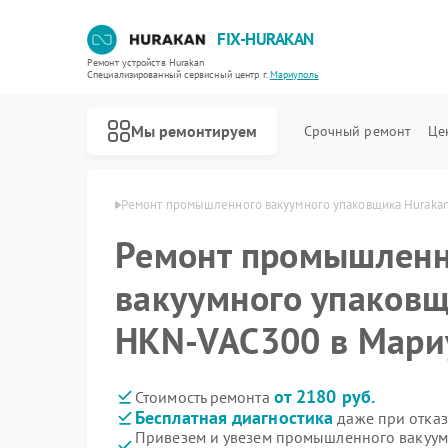
FIX-HURAKAN
Ремонт устройств Hurakan
Специализированный cервисный центр г.
Мариуполь
Мы ремонтируем
Срочный ремонт
Це
urakan в Мариуполе
Ремонт промышленного вакуумного упаковщика Huraka
Ремонт промышленн
вакуумного упаковщ
HKN-VAC300 в Мари
от 2180 руб.
Стоимость ремонта
Бесплатная диагностика
даже при отказ
Привезем и увезем промышленного вакуум
Ремонт морозильных камер Hurakan
Ремонт планетарных миксеров Hurakan
Ремонт льдогенераторов Hurakan
Ремонт винных шкафов Hurakan