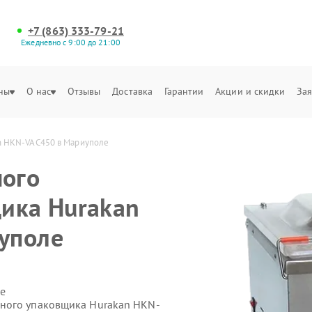
+7 (863) 333-79-21
Ежедневно с 9:00 до 21:00
ны
О нас
Отзывы
Доставка
Гарантии
Акции и скидки
Зая
n HKN-VAC450 в Мариуполе
ого
ика Hurakan
уполе
е
ного упаковщика Hurakan HKN-