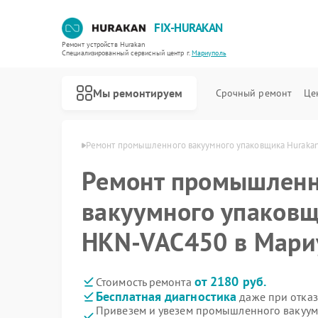
FIX-HURAKAN
Ремонт устройств Hurakan
Специализированный cервисный центр г.
Мариуполь
Мы ремонтируем
Срочный ремонт
Це
urakan в Мариуполе
Ремонт промышленного вакуумного упаковщика Huraka
Ремонт промышленн
вакуумного упаковщ
HKN-VAC450 в Мари
от 2180 руб.
Стоимость ремонта
Бесплатная диагностика
даже при отказ
Привезем и увезем промышленного вакуум
Ремонт морозильных камер Hurakan
Ремонт планетарных миксеров Hurakan
Ремонт льдогенераторов Hurakan
Ремонт винных шкафов Hurakan