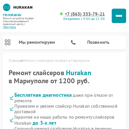
+7 (863) 333-79-21
FIX-HURAKAN
Ежедневно с 9:00 до 21:00
Ремонт устройств Hurakan
Специализированный
cервисный центр г.
Мариуполь
Мы ремонтируем
Позвонить
Главная
Ремонт слайсеров Hurakan в Мариуполе
Ремонт слайсеров
Hurakan
в Мариуполе от 1200 руб.
Бесплатная диагностика
даже при отказе от
ремонта
Привезем и увезем слайсер Hurakan собственной
доставкой
Гарантия на наши работы по ремонту слайсеров
Ремонт морозильных камер Hurakan
Ремонт льдогенераторов Hurakan
Ремонт винных шкафов Hurakan
Ремонт планетарных миксеров Hurakan
Ремонт промышленных вакуумных упаковщиков Hurakan
до 3-х лет
Hurakan
Срочный ремонт слайсеров Hurakan в течении