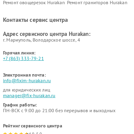
Ремонт овощерезок Hurakan
Ремонт граниторов Hurakan
Ремонт промышленных
Ремонт винных шкафов
вакуумных упаковщиков
Hurakan
Контакты сервис центра
Hurakan
Адрес сервисного центра Hurakan:
г. Мариуполь, Володарское шоссе, 4
Горячая линия:
+7 (863) 333-79-21
Электронная почта:
info@fixim-hurakan.ru
для юридических лиц
manager@fix-hurakan.ru
График работы:
ПН-ВСК с 9:00 до 21:00 без перерывов и выходных
Рейтинг сервисного центра