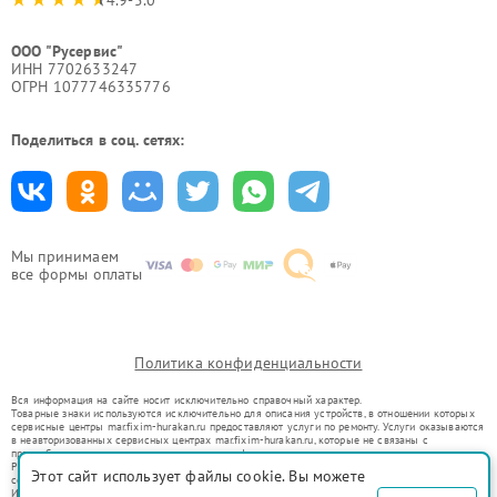
4.9-5.0
ООО "Русервис"
ИНН 7702633247
ОГРН 1077746335776
Поделиться в соц. сетях:
Мы принимаем
все формы оплаты
Политика конфиденциальности
Вся информация на сайте носит исключительно справочный характер.
Товарные знаки используются исключительно для описания устройств, в отношении которых
сервисные центры mar.fixim-hurakan.ru предоставляют услуги по ремонту. Услуги оказываются
в неавторизованных сервисных центрах mar.fixim-hurakan.ru, которые не связаны с
правообладателями товарных знаков или их официальными представителями.
Ремонт осуществляется для устройств, уже введенных в гражданский оборот в соответствии
Этот сайт использует файлы cookie. Вы можете
со статьей 1487 ГК РФ.
Использование товарных знаков не преследует цели индивидуализации услуг или введения