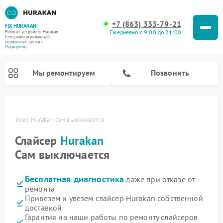
+7 (863) 333-79-21
FIX-HURAKAN
Ежедневно с 9:00 до 21:00
Ремонт устройств Hurakan
Специализированный
cервисный центр г.
Мариуполь
Мы ремонтируем
Позвонить
е
Слайсер Hurakan сам выключается
Слайсер
Hurakan
Сам выключается
Бесплатная диагностика
даже при отказе от
ремонта
Привезем и увезем слайсер Hurakan собственной
доставкой
Ремонт морозильных камер Hurakan
Ремонт льдогенераторов Hurakan
Ремонт винных шкафов Hurakan
Ремонт планетарных миксеров Hurakan
Ремонт промышленных вакуумных упаковщиков Hurakan
Гарантия на наши работы по ремонту слайсеров