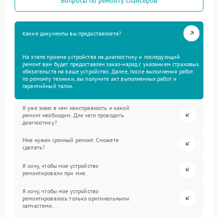
Вопросы по ремонту слайсеров
Какие документы вы предоставляете?
На этапе приема устройства на диагностику и последующий
ремонт вам будет предоставлен заказ-наряд с указанием страховых
обязательств на ваше устройство. Далее, после выполнения работ
по ремонту техники, вы получите акт выполненных работ и
гарантийный талон.
Я уже знаю в чем неисправность и какой
ремонт необходим. Для чего проводить
диагностику?
Мне нужен срочный ремонт. Сможете
сделать?
Я хочу, чтобы мое устройство
ремонтировали при мне.
Я хочу, чтобы мое устройство
ремонтировалось только оригинальными
запчастями.