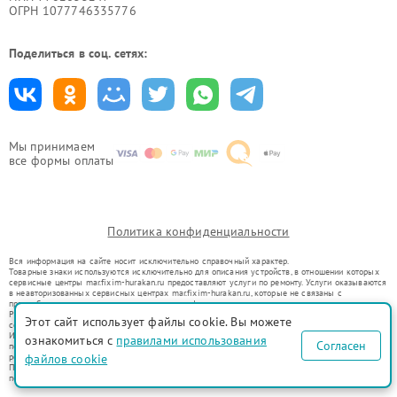
ОГРН 1077746335776
Поделиться в соц. сетях:
Мы принимаем
все формы оплаты
Политика конфиденциальности
Вся информация на сайте носит исключительно справочный характер.
Товарные знаки используются исключительно для описания устройств, в отношении которых
сервисные центры mar.fixim-hurakan.ru предоставляют услуги по ремонту. Услуги оказываются
в неавторизованных сервисных центрах mar.fixim-hurakan.ru, которые не связаны с
правообладателями товарных знаков или их официальными представителями.
Ремонт осуществляется для устройств, уже введенных в гражданский оборот в соответствии
Этот сайт использует файлы cookie. Вы можете
со статьей 1487 ГК РФ.
Использование товарных знаков не преследует цели индивидуализации услуг или введения
ознакомиться с
правилами использования
Согласен
потребителей в заблуждение, а служит для информирования о предоставляемых услугах по
файлов cookie
ремонту техники указанных брендов.
Представленная на сайте информация не является публичной офертой, определяемой
положениями Статьи 437(2) Гражданского кодекса РФ