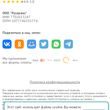
4.9-5.0
ООО "Русервис"
ИНН 7702633247
ОГРН 1077746335776
Поделиться в соц. сетях:
Мы принимаем
все формы оплаты
Политика конфиденциальности
Вся информация на сайте носит исключительно справочный характер.
Товарные знаки используются исключительно для описания устройств, в отношении которых
сервисные центры mar.fixim-hurakan.ru предоставляют услуги по ремонту. Услуги оказываются
в неавторизованных сервисных центрах mar.fixim-hurakan.ru, которые не связаны с
правообладателями товарных знаков или их официальными представителями.
Ремонт осуществляется для устройств, уже введенных в гражданский оборот в соответствии
Этот сайт использует файлы cookie. Вы можете
со статьей 1487 ГК РФ.