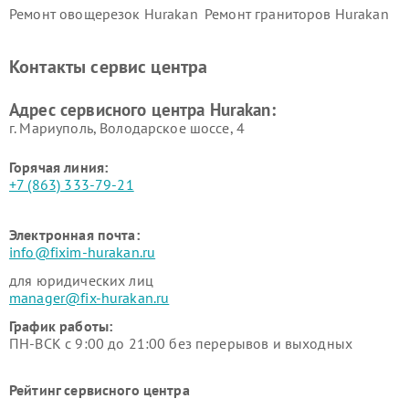
Ремонт овощерезок Hurakan
Ремонт граниторов Hurakan
Ремонт промышленных
Ремонт винных шкафов
вакуумных упаковщиков
Hurakan
Контакты сервис центра
Hurakan
Адрес сервисного центра Hurakan:
г. Мариуполь, Володарское шоссе, 4
Горячая линия:
+7 (863) 333-79-21
Электронная почта:
info@fixim-hurakan.ru
для юридических лиц
manager@fix-hurakan.ru
График работы:
ПН-ВСК с 9:00 до 21:00 без перерывов и выходных
Рейтинг сервисного центра