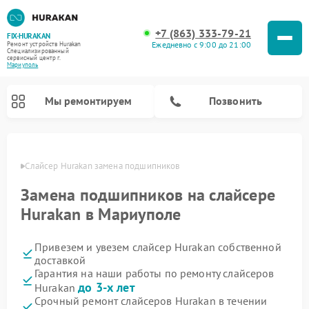
+7 (863) 333-79-21
FIX-HURAKAN
Ежедневно с 9:00 до 21:00
Ремонт устройств Hurakan
Специализированный
cервисный центр г.
Мариуполь
Мы ремонтируем
Позвонить
уполе
Слайсер Hurakan замена подшипников
Замена подшипников на слайсере
Hurakan в Мариуполе
Привезем и увезем слайсер Hurakan собственной
доставкой
Гарантия на наши работы по ремонту слайсеров
до 3-х лет
Hurakan
Ремонт морозильных камер Hurakan
Ремонт льдогенераторов Hurakan
Ремонт винных шкафов Hurakan
Ремонт планетарных миксеров Hurakan
Ремонт промышленных вакуумных упаковщиков Hurakan
Срочный ремонт слайсеров Hurakan в течении