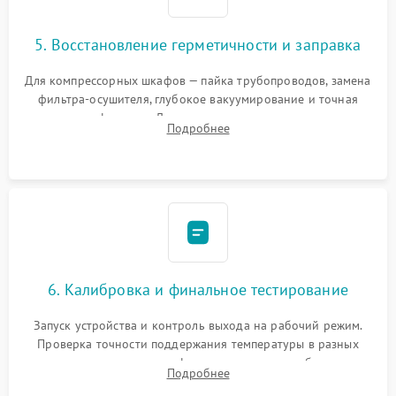
5. Восстановление герметичности и заправка
Для компрессорных шкафов — пайка трубопроводов, замена
фильтра-осушителя, глубокое вакуумирование и точная
заправка фреоном. Для термоэлектрических — замена
Подробнее
термопасты и герметизация охлаждающего блока.
6. Калибровка и финальное тестирование
Запуск устройства и контроль выхода на рабочий режим.
Проверка точности поддержания температуры в разных
климатических зонах шкафа, оценка уровня стабильности
Подробнее
влажности и полного отсутствия вибраций корпуса.