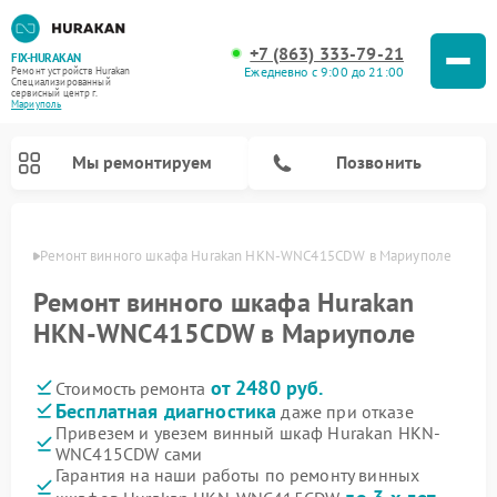
+7 (863) 333-79-21
FIX-HURAKAN
Ежедневно с 9:00 до 21:00
Ремонт устройств Hurakan
Специализированный
cервисный центр г.
Мариуполь
Мы ремонтируем
Позвонить
уполе
Ремонт винного шкафа Hurakan HKN-WNC415CDW в Мариуполе
Ремонт винного шкафа Hurakan
HKN-WNC415CDW в Мариуполе
от 2480 руб.
Стоимость ремонта
Бесплатная диагностика
даже при отказе
Привезем и увезем винный шкаф Hurakan HKN-
WNC415CDW сами
Ремонт морозильных камер Hurakan
Ремонт льдогенераторов Hurakan
Ремонт промышленных вакуумных упаковщиков Hurakan
Ремонт планетарных миксеров Hurakan
Гарантия на наши работы по ремонту винных