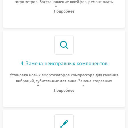
гигрометров. Восстановление шлейфов, ремонт платы
управления, отвечающей за поддержание микроклимата.
Подробнее
Проверка систем защиты от УФ-излучения и подсветки.
4. Замена неисправных компонентов
Установка новых амортизаторов компрессора для гашения
вибраций, губительных для вина. Замена сгоревших
элементов Пельтье, вентиляторов обдува, угольных
Подробнее
фильтров или поврежденных уплотнителей дверцы.