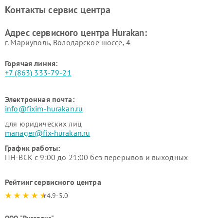
вакуумных упаковщиков
Hurakan
Контакты сервис центра
Hurakan
Адрес сервисного центра Hurakan:
г. Мариуполь, Володарское шоссе, 4
Горячая линия:
+7 (863) 333-79-21
Электронная почта:
info@fixim-hurakan.ru
для юридических лиц
manager@fix-hurakan.ru
График работы:
ПН-ВСК с 9:00 до 21:00 без перерывов и выходных
Рейтинг сервисного центра
4.9-5.0