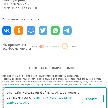
ООО "Русервис"
ИНН 7702633247
ОГРН 1077746335776
Поделиться в соц. сетях:
Мы принимаем
все формы оплаты
Политика конфиденциальности
Вся информация на сайте носит исключительно справочный характер.
Товарные знаки используются исключительно для описания устройств, в отношении которых
сервисные центры mar.fixim-hurakan.ru предоставляют услуги по ремонту. Услуги оказываются
в неавторизованных сервисных центрах mar.fixim-hurakan.ru, которые не связаны с
правообладателями товарных знаков или их официальными представителями.
Ремонт осуществляется для устройств, уже введенных в гражданский оборот в соответствии
Этот сайт использует файлы cookie. Вы можете
со статьей 1487 ГК РФ.
Использование товарных знаков не преследует цели индивидуализации услуг или введения
ознакомиться с
правилами использования
Согласен
потребителей в заблуждение, а служит для информирования о предоставляемых услугах по
файлов cookie
ремонту техники указанных брендов.
Представленная на сайте информация не является публичной офертой, определяемой
положениями Статьи 437(2) Гражданского кодекса РФ